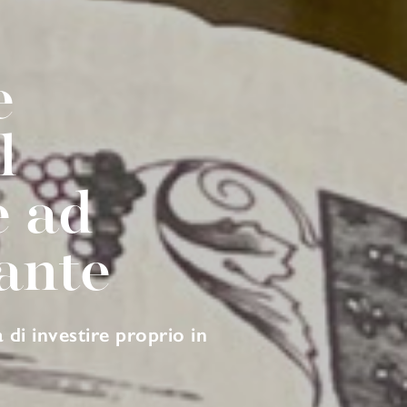
e
l
e ad
ante
 di investire proprio in