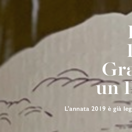
Gra
un 
L'annata 2019 è già leg