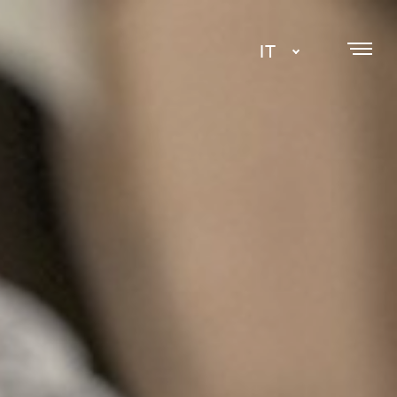
IT
DA
EN
SE
NL
ES