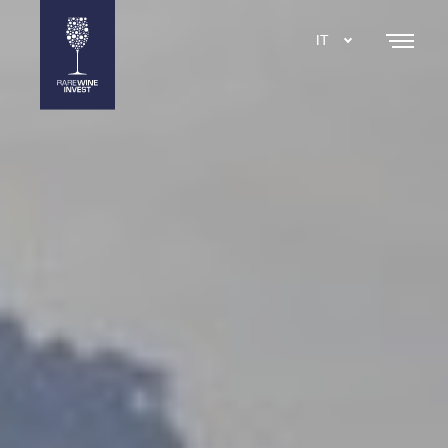
IT
DA
EN
SE
NL
ES