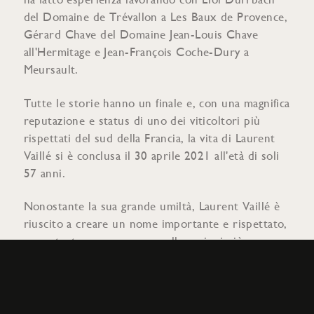
del Domaine de Trévallon a Les Baux de Provence,
Gérard Chave del Domaine Jean-Louis Chave
all'Hermitage e Jean-François Coche-Dury a
Meursault.
Tutte le storie hanno un finale e, con una magnifica
reputazione e status di uno dei viticoltori più
rispettati del sud della Francia, la vita di Laurent
Vaillé si è conclusa il 30 aprile 2021 all'età di soli
57 anni.
Nonostante la sua grande umiltà, Laurent Vaillé è
riuscito a creare un nome importante e rispettato,
nonostante non operasse nelle regioni più
prestigiose. Il suo successo serve da ispirazione
per i giovani talenti in quelle stesse aree, mentre i
suoi fedeli seguaci devono ora guardare in lungo e
in largo per gli ambiti vini di Vaillé.