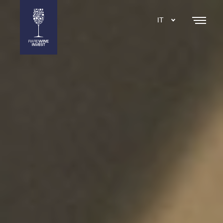
IT
DA
EN
SE
NL
ES