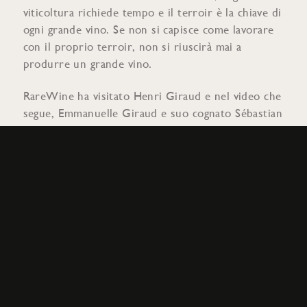
viticoltura richiede tempo e il terroir è la chiave di
ogni grande vino. Se non si capisce come lavorare
con il proprio terroir, non si riuscirà mai a
produrre un grande vino.
RareWine ha visitato Henri Giraud e nel video che
segue, Emmanuelle Giraud e suo cognato Sébastian
Le Golvet spiegano l'essenza di Henri Giraud e di
Argonne.