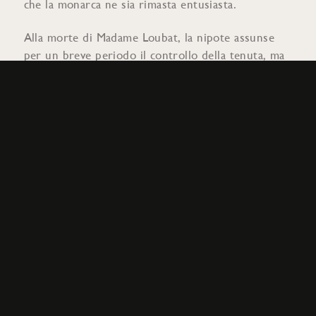
che la monarca ne sia rimasta entusiasta.
Alla morte di Madame Loubat, la nipote assunse
per un breve periodo il controllo della tenuta, ma
nel 1964 Moueix assunse la proprietà di Petrus. Se
il nome Moueix vi suona familiare, probabilmente è
perché Christian Moueix (figlio di Jean-Pierre) ha
fondato la tenuta Dominus, famosa in tutto il
mondo, nella Napa Valley. La famiglia Moueix
possiede ancora la maggioranza di Petrus, anche se
nel 2016 ha venduto il 20% della proprietà a un
investitore colombiano di nome Alejandro Santo
Domingo per la bella somma di 200 milioni di
euro.