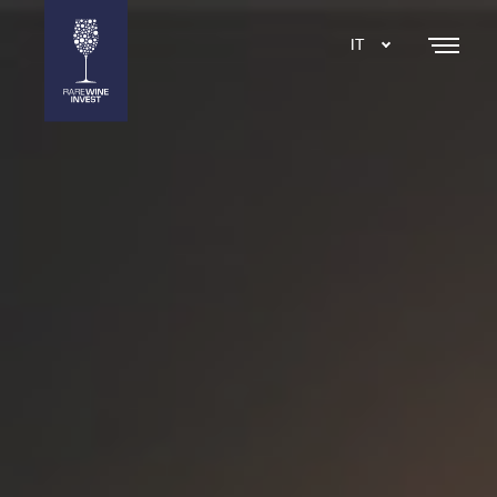
IT
DA
EN
SE
NL
ES