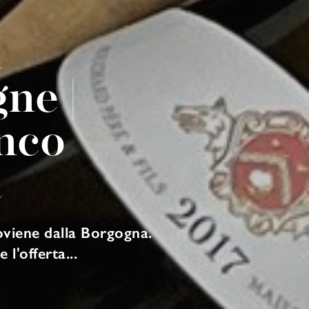
d
ne |
anco
a
oviene dalla Borgogna.
l'offerta...