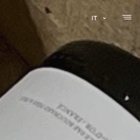
IT
DA
EN
SE
NL
ES