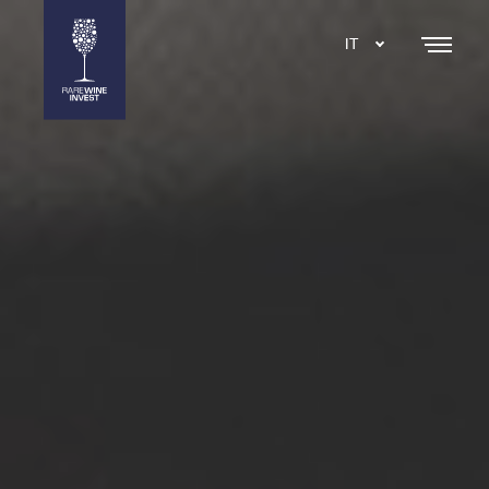
IT
DA
EN
SE
NL
ES