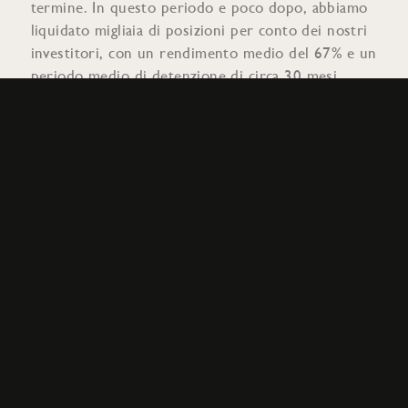
termine. In questo periodo e poco dopo, abbiamo
liquidato migliaia di posizioni per conto dei nostri
investitori, con un rendimento medio del 67% e un
periodo medio di detenzione di circa 30 mesi.
Oltre alle enormi conseguenze umane, l’invasione
dell’Ucraina da parte della Russia nella primavera
del 2022 ha influenzato anche i mercati globali,
incluso il mercato del vino. I prezzi dell’energia
sono aumentati e così anche l’inflazione. Di
conseguenza, le banche centrali hanno alzato i tassi
di interesse. Il mercato rialzista ha lasciato spazio
all’incertezza e la liquidità si è ridotta. Da allora
abbiamo assistito a una crisi economica in Cina,
concentrata nel settore immobiliare, a turbolenze
bancarie negli Stati Uniti e in Svizzera con Silicon
Valley Bank e Credit Suisse al centro, ad un
cambio di amministrazione negli Stati Uniti, al