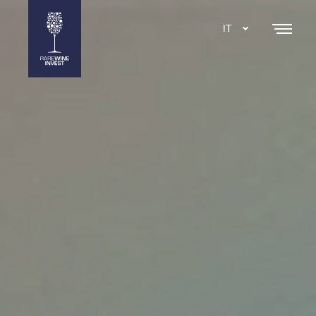
IT
DA
EN
SE
NL
ES