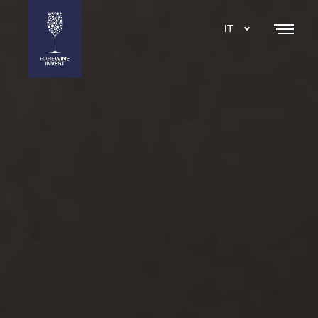
IT
DA
EN
SE
NL
ES