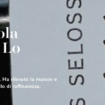
 -
ola
 Lo
 Ha rilevato la maison e
o di raffinatezza.