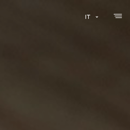
IT
DA
EN
SE
NL
ES