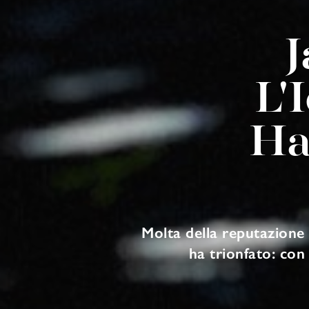
J
L'
Ha
Molta della reputazione
ha trionfato: con