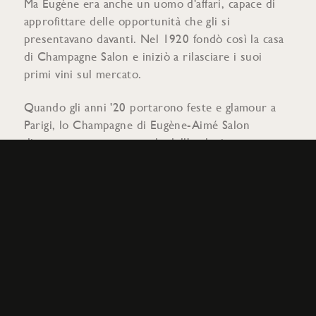
Ma Eugène era anche un uomo d'affari, capace di
approfittare delle opportunità che gli si
presentavano davanti. Nel 1920 fondò così la casa
di Champagne Salon e iniziò a rilasciare i suoi
primi vini sul mercato.
Quando gli anni '20 portarono feste e glamour a
Parigi, lo Champagne di Eugène-Aimé Salon
divenne una parte naturale dell'esclusiva scena
sociale della città. Salon apparse così nei locali più
prestigiosi della città, tra cui Maxim, dove l'élite si
riuniva per farsi vedere. Lo champagne Salon era il
simbolo delle ultime tendenze e dell'esclusività.
È stato un viaggio lungo e impegnativo per Eugène-
Aimé Salon, ma la sua incrollabile determinazione e
i suoi standard intransigenti sono i motivi
principali per cui Salon esiste ancora oggi. Ha