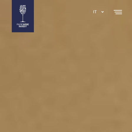
IT
DA
EN
SE
NL
ES