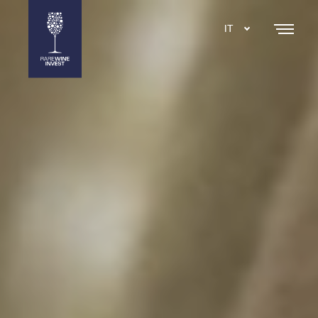
IT
DA
EN
SE
NL
ES