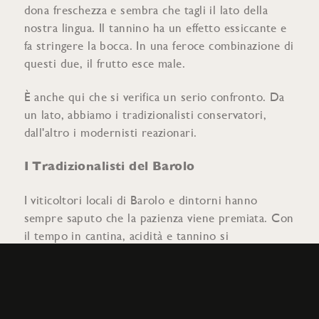
dona freschezza e sembra che tagli il lato della
nostra lingua. Il tannino ha un effetto essiccante e
fa stringere la bocca. In una feroce combinazione di
questi due, il frutto esce male.
È anche qui che si verifica un serio confronto. Da
un lato, abbiamo i tradizionalisti conservatori,
dall'altro i modernisti reazionari.
I Tradizionalisti del Barolo
I viticoltori locali di Barolo e dintorni hanno
sempre saputo che la pazienza viene premiata. Con
il tempo in cantina, acidità e tannino si
equilibreranno, e il vino raggiungerà un equilibrio
che ha un ottimo sapore, mentre il frutto guadagna
trazione con il tempo. Per lo stesso motivo, si
sente spesso parlare di vecchi Barolo tradizionali