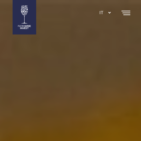
IT
DA
EN
SE
NL
ES